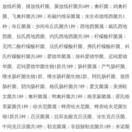
放线杆菌、
猪放线杆菌、
脲放线杆菌
共6种；禽杆菌：
鸡禽杆
菌、
飞禽杆菌
共2种；布戴约维采菌属：
水生布德维西菌
共1
种；布丘菌属：
乡间布丘氏菌
共1种；西地西菌属：
戴氏西地
西菌、
拉氏西地西菌、
内氏西地西菌
共3种；柠檬酸杆菌属：
无丙二酸柠檬酸杆菌、
法氏柠檬酸杆菌、
弗氏柠檬酸杆菌、
科
氏柠檬酸杆菌
共4种；爱德华菌属：
保科爱德华菌、
迟钝爱德
华菌、
迟钝爱德华菌生物1群
共3种；肠杆菌属：
产气肠杆菌、
嗜水肠杆菌生物1群、
嗜水肠杆菌生物2群、
阿氏肠杆菌、
致癌
肠杆菌、
阴沟肠杆菌、
格氏肠杆菌
共7种；爱文菌属：
美洲欧
文菌
共1种；禽杆菌属：
鸭禽杆菌
共1种；格里蒙菌属：
霍氏格
里蒙菌
共1种；哈夫尼菌属：
蜂房哈夫尼菌、
蜂房哈夫尼菌生
物1群
共2种；吕沃菌属：
抗坏血酸克吕沃菌、
冷生克吕沃菌、
中间克吕沃菌
共3种；勒克菌属：
非脱羧勒克菌
共1种；米诺菌