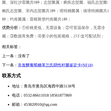
菌、
深红沙雷菌
共9种；志贺菌属：
痢疾志贺菌、
福氏志贺菌/
鲍氏志贺菌、
宋内志贺菌
共3种；塔特姆菌属：
痰塔特姆菌
共1
种；约肯菌属：雷根斯堡约肯菌共1种；
优势分析：
①价格更低，无需设备；②可室温保存，无需冷
藏；③数据库免费；④更小的包装规格，25T/盒可配试剂；
相关标签：
上一条：没有了
下一条：
非发酵葡萄糖革兰氏阴性杆菌鉴定卡(NF18)
联系方式
地址：青岛市黄岛区海西中路5138号
电话：0532-86611018 18561877869
邮箱：453820910@qq.com