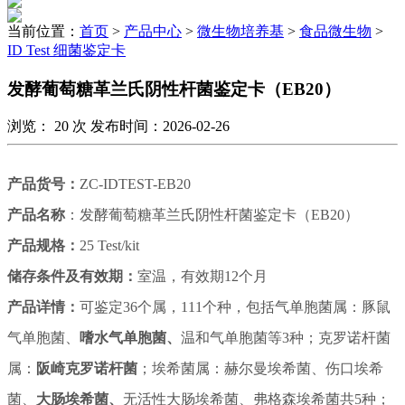
当前位置：
首页
>
产品中心
>
微生物培养基
>
食品微生物
>
ID Test 细菌鉴定卡
发酵葡萄糖革兰氏阴性杆菌鉴定卡（EB20）
浏览：
20
次 发布时间：2026-02-26
产品货号：
ZC-IDTEST-EB20
产品名称
：发酵葡萄糖革兰氏阴性杆菌鉴定卡（
EB20
）
产品规格：
25 Test/kit
储存条件及有效期：
室温，有效
期1
2
个月
产品详情：
可鉴定36个属，111个种，包括气单胞菌属：
豚鼠
气单胞菌、
嗜水气单胞菌、
温和气单胞菌
等3种；克罗诺杆菌
属：
阪崎克罗诺杆菌
；埃希菌属：
赫尔曼埃希菌、
伤口埃希
菌、
大肠埃希菌、
无活性大肠埃希菌、
弗格森埃希菌共
5种；