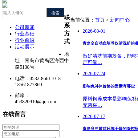
搜索
联
当前位置：
首页
>
新闻中心
系
公司新闻
2026-08-01
方
行业基础
行业前沿
式
青岛全自动血培养仪清洗前的
活动展示
地
做好清洗前期筹备，能够
址：青岛市黄岛区海西中
定可靠…
路5138号
2026-07-24
电话：0532-86611018
18561877869
影响兔补体价格的因素有哪些
邮箱：
原料饲养成本是影响兔补
453820910@qq.com
无菌采…
在线留言
2026-07-17
青岛弯曲菌对环境干燥的管控