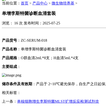
当前位置：
首页
>
产品中心
>
微生物培养基
>
单增李斯特菌诊断血清套装
浏览：
16
次 发布时间：2025-07-25
产品货号
：
ZC-SERUM-018
产品名称
：单增李斯特菌诊断血清套装
产品规格
：
O
群血清
2mL*8
支；
H
血清
5mL*4
支
主要组成
：
储存条件及有效期
：产品于
2~10℃
避光保存，自生产之日起
相关标签：
上一条：
单核细胞增生李斯特菌MLST扩增反应检测试剂盒