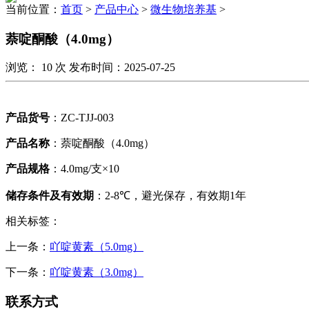
当前位置：
首页
>
产品中心
>
微生物培养基
>
萘啶酮酸（4.0mg）
浏览：
10
次 发布时间：2025-07-25
产品货号
：
ZC-TJJ-003
产品名称
：萘啶酮酸（
4.0mg
）
产品规格
：
4.0mg/支×10
储存条件及有效期
：
2-8℃
，避光保存，有效期
1
年
相关标签：
上一条：
吖啶黄素（5.0mg）
下一条：
吖啶黄素（3.0mg）
联系方式