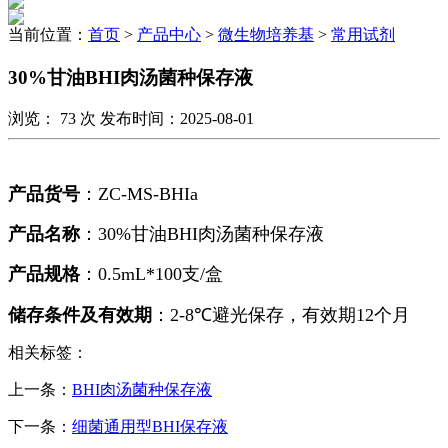
当前位置：
首页
>
产品中心
>
微生物培养基
>
常用试剂
30%甘油BHI肉汤菌种保存液
浏览：
73
次 发布时间：2025-08-01
产品货号
：
ZC-MS-BHIa
产品名称
：
30%
甘油
BHI
肉汤菌种保存液
产品规格
：
0.5mL*100
支/盒
储存条件及有效期
：
2-8℃
避光保存，有效期
12
个月
相关标签：
上一条：
BHI肉汤菌种保存液
下一条：
细菌通用型BHI保存液