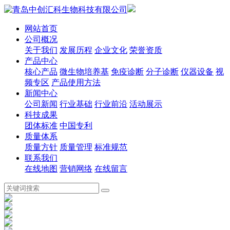
网站首页
公司概况
关于我们
发展历程
企业文化
荣誉资质
产品中心
核心产品
微生物培养基
免疫诊断
分子诊断
仪器设备
视
频专区
产品使用方法
新闻中心
公司新闻
行业基础
行业前沿
活动展示
科技成果
团体标准
中国专利
质量体系
质量方针
质量管理
标准规范
联系我们
在线地图
营销网络
在线留言