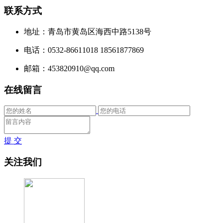
联系方式
地址：青岛市黄岛区海西中路5138号
电话：0532-86611018 18561877869
邮箱：453820910@qq.com
在线留言
提 交
关注我们