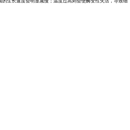
菌的生长速度会明显减慢；温度过高则会使酶变性失活，导致细