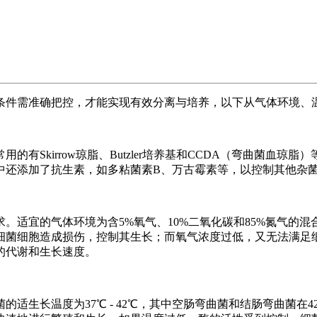
条件需准确把控，才能实现有效分离与培养，以下从气体环境、
有Skirrow琼脂、Butzler培养基和CCDA（弯曲菌血
中还添加了抗生素，如多粘菌素B、万古霉素等，以控制其他杂
。适宜的气体环境为含5%氧气、10%二氧化碳和85%氮气的
细菌细胞造成损伤，控制其生长；而氧气浓度过低，又无法满足
的代谢和生长速度。
适生长温度为37℃ - 42℃，其中空肠弯曲菌和结肠弯曲菌在