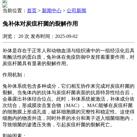
当前位置：
首页
>
新闻中心
>
公司新闻
兔补体对炭疽杆菌的裂解作用
浏览：
20
次 发布时间：2025-09-02
补体是存在于正常人和动物血清与组织液中的一组经活化后具
有酶活性的蛋白质，兔补体在免疫防御中发挥着重要作用，对
炭疽杆菌具有显著的裂解作用。
作用机制：
兔补体系统包含多种成分，它们相互协作来完成对炭疽杆菌的
裂解。当兔体内的抗体与炭疽杆菌表面的抗原特异性结合后，
会暴露出补体结合位点。此时，补体系统被激活，补体成分依
次结合，形成膜攻击复合物（MAC）。MAC能够在炭疽杆菌
的细胞膜上形成孔道，破坏细胞膜的完整性和稳定性。这使得
细胞内的物质外流，同时外界的水分和离子进入细菌细胞内，
导致细菌的渗透压失衡，引起炭疽杆菌的裂解死亡。
影响因素：