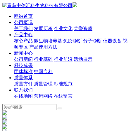
网站首页
公司概况
关于我们
发展历程
企业文化
荣誉资质
产品中心
核心产品
微生物培养基
免疫诊断
分子诊断
仪器设备
视
频专区
产品使用方法
新闻中心
公司新闻
行业基础
行业前沿
活动展示
科技成果
团体标准
中国专利
质量体系
质量方针
质量管理
标准规范
联系我们
在线地图
营销网络
在线留言