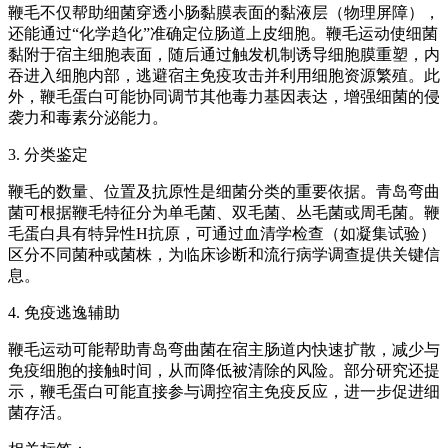
鞭毛不仅帮助细菌穿透小肠黏膜表面的黏液层（物理屏障），
还能通过“化学趋化”准确定位肠道上皮细胞。鞭毛运动使细菌
黏附于宿主细胞表面，随后通过触发机制诱导细胞膜重塑，内
吞进入细胞内部，逃避宿主免疫攻击并利用细胞资源繁殖。此
外，鞭毛蛋白可能协同调节其他毒力基因表达，增强细菌的侵
袭力和毒素分泌能力。
3. 分类鉴定
鞭毛的数量、位置及抗原性是细菌分类的重要依据。青岛弯曲
菌可根据鞭毛特征分为单毛菌、双毛菌、丛毛菌或周毛菌。鞭
毛蛋白具有特异性H抗原，可通过血清学检查（如凝集试验）
区分不同菌种或菌株，为临床诊断和流行病学调查提供关键信
息。
4. 免疫逃逸辅助
鞭毛运动可能帮助青岛弯曲菌在宿主肠道内快速扩散，减少与
免疫细胞的接触时间，从而降低被清除的风险。部分研究还提
示，鞭毛蛋白可能直接参与调控宿主免疫反应，进一步促进细
菌存活。