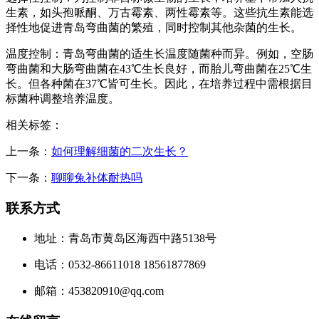
生素，如头孢哌酮、万古霉素、两性霉素等。这些抗生素能选
择性地促进青岛弯曲菌的繁殖，同时控制其他杂菌的生长。
温度控制：青岛弯曲菌的适生长温度随菌种而异。例如，空肠
弯曲菌和大肠弯曲菌在43℃生长良好，而胎儿弯曲菌在25℃生
长。但各种菌在37℃皆可生长。因此，在培养过程中需根据目
标菌种调整培养温度。
相关标签：
上一条：
如何理解细菌的二次生长？
下一条：
聊聊兔补体耐热吗
联系方式
地址：青岛市黄岛区海西中路5138号
电话：0532-86611018 18561877869
邮箱：453820910@qq.com