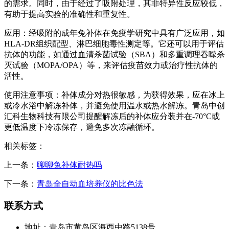
的需求。同时，由于经过了吸附处理，其非特异性反应较低，
有助于提高实验的准确性和重复性。
应用：经吸附的成年兔补体在免疫学研究中具有广泛应用，如
HLA-DR组织配型、淋巴细胞毒性测定等。它还可以用于评估
抗体的功能，如通过血清杀菌试验（SBA）和多重调理吞噬杀
灭试验（MOPA/OPA）等，来评估疫苗效力或治疗性抗体的
活性。
使用注意事项：补体成分对热很敏感，为获得效果，应在冰上
或冷水浴中解冻补体，并避免使用温水或热水解冻。青岛中创
汇科生物科技有限公司提醒解冻后的补体应分装并在-70°C或
更低温度下冷冻保存，避免多次冻融循环。
相关标签：
上一条：
聊聊兔补体耐热吗
下一条：
青岛全自动血培养仪的比色法
联系方式
地址：青岛市黄岛区海西中路5138号