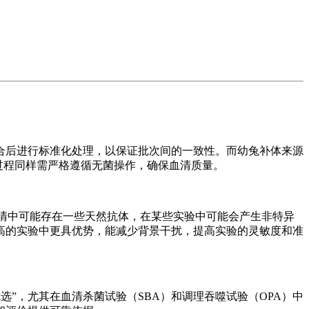
合后进行标准化处理，以保证批次间的一致性。而幼兔补体来源
集过程同样需严格遵循无菌操作，确保血清质量。
血清中可能存在一些天然抗体，在某些实验中可能会产生非特异
高的实验中更具优势，能减少背景干扰，提高实验的灵敏度和准
”，尤其在血清杀菌试验（SBA）和调理吞噬试验（OPA）中