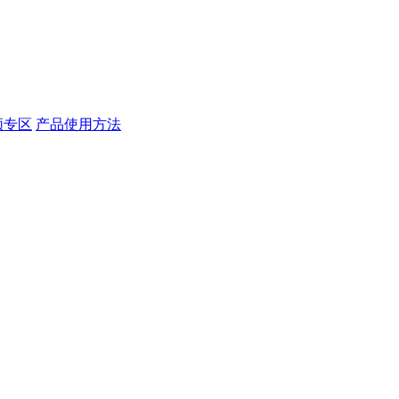
频专区
产品使用方法