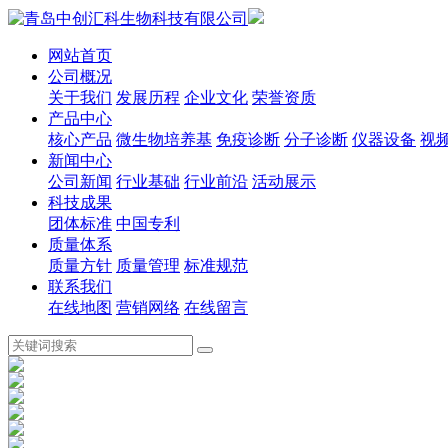
网站首页
公司概况
关于我们
发展历程
企业文化
荣誉资质
产品中心
核心产品
微生物培养基
免疫诊断
分子诊断
仪器设备
视
新闻中心
公司新闻
行业基础
行业前沿
活动展示
科技成果
团体标准
中国专利
质量体系
质量方针
质量管理
标准规范
联系我们
在线地图
营销网络
在线留言