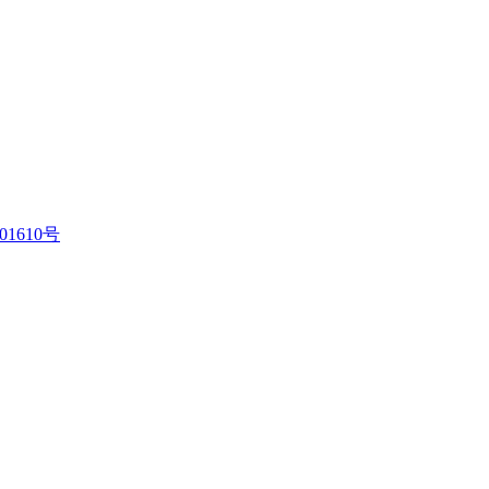
01610号