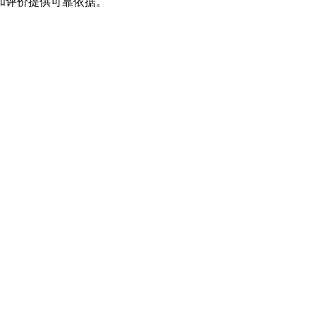
和评价提供可靠依据。