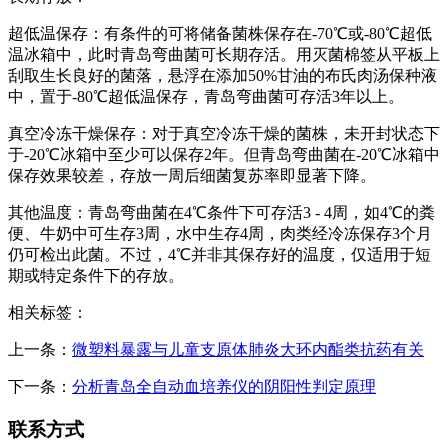
超低温保存：有条件的可将储备菌株保存在-70℃或-80℃超低
温冰箱中，此时青岛弯曲菌可长期存活。用灭菌棉签从平板上
刮取生长良好的菌落，悬浮在添加50%甘油的布氏肉汤保种液
中，置于-80℃超低温保存，青岛弯曲菌可存活3年以上。
真空冷冻干燥保存：对于真空冷冻干燥的菌株，未开封状态下
于-20℃冰箱中至少可以保存2年。但青岛弯曲菌在-20℃冰箱中
保存效果较差，存放一周后细菌复苏率即显著下降。
其他温度：青岛弯曲菌在4℃条件下可存活3 - 4周，如4℃的粪
便、牛奶中可生存3周，水中生存4周，肉类经冷冻保存3个月
仍可检出此菌。不过，4℃并非其保存好的温度，仅适用于短
期或特定条件下的存放。
相关标签：
上一条：
微塑料暴露与儿童支原体肺炎大环内酯类抗药有关
下一条：
分析青岛全自动血培养仪的阴阳性判定原理
联系方式