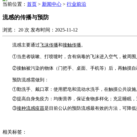
当前位置：
首页
>
新闻中心
>
行业前沿
流感的传播与预防
浏览：
20
次 发布时间：2025-11-12
流感主要通过
飞沫传播
和
接触传播
。
①
当患者咳嗽、打喷嚏时，含有病毒的飞沫进入空气，被周围
②
接触被污染的物体（门把手、桌面、手机等）后，再触摸自
预防流感需做到：
①勤洗手、戴口罩：使用肥皂和流动水洗手，在触摸公共设施
②提高自身免疫力：均衡营养，保证食物多样化；充足睡眠，
③
接种流感疫苗
是目前公认的预防流感最有效的方法，可降低
相关标签：