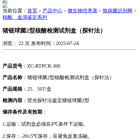
当前位置：
首页
>
产品中心
>
微生物培养基
>
致病菌识别网
>
核酸、血清鉴定系列
猪链球菌2型核酸检测试剂盒（探针法）
浏览：
22
次 发布时间：2025-07-24
产品货号
：
ZC-RTPCR-360
产品名称
：猪链球菌
2
型核酸检测试剂盒（探针法）
产品规格
：
25、50T
/盒
检测内容
：荧光探针法鉴定猪链球菌2型
储存条件及有效期
：
1.运输：试剂盒必须在
4℃
条件下运输。
2.保存：
-20±5℃
保存，应避免反复冻融。