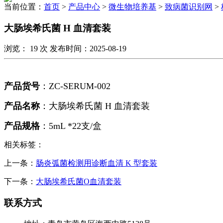
当前位置：
首页
>
产品中心
>
微生物培养基
>
致病菌识别网
>
大肠埃希氏菌 ​H 血清套装
浏览：
19
次 发布时间：2025-08-19
产品货号
：
ZC-SERUM-002
产品名称
：大肠埃希氏菌
H
血清套装
产品规格
：
5mL *22
支/盒
相关标签：
上一条：
肠炎弧菌检测用诊断血清 K 型套装
下一条：
大肠埃希氏菌O血清套装
联系方式