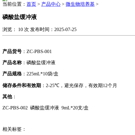
当前位置：
首页
>
产品中心
>
微生物培养基
>
磷酸盐缓冲液
浏览：
10
次 发布时间：2025-07-25
产品货号
：
ZC-PBS-001
产品名称
：磷酸盐缓冲液
产品规格
：
225mL*10
袋/盒
储存条件和有效期
：
2-25℃
，避光保存，有效期
12
个月
其他
：
ZC-PBS-002
磷酸盐缓冲液
9mL*20
支/盒
相关标签：