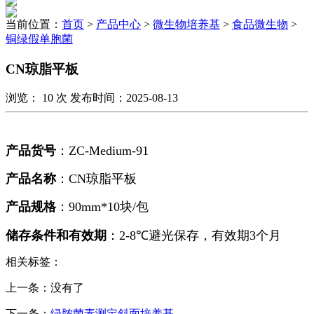
当前位置：
首页
>
产品中心
>
微生物培养基
>
食品微生物
>
铜绿假单胞菌
CN琼脂平板
浏览：
10
次 发布时间：2025-08-13
产品货号
：
ZC-Medium-91
产品名称
：
CN
琼脂平板
产品规格
：
90mm*10
块/包
储存条件和有效期
：
2-8℃
避光保存，有效期
3
个月
相关标签：
上一条：没有了
下一条：
绿脓菌素测定斜面培养基