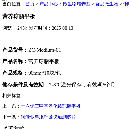
当前位置：
首页
>
产品中心
>
微生物培养基
>
食品微生物
>
铜
营养琼脂平板
浏览：
24
次 发布时间：2025-08-13
产品货号
：
ZC-Medium-01
产品名称
：营养琼脂平板
产品规格
：
90mm*10
块/包
储存条件及有效期
：
2-8℃
避光保存，有效期
6
个月
相关标签：
上一条：
十六烷三甲基溴化铵琼脂平板
下一条：
铜绿假单胞杆菌快速测试片