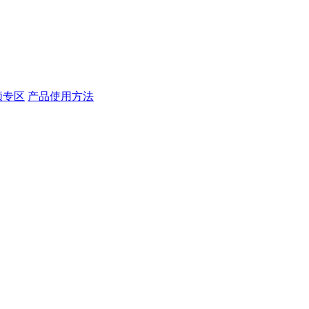
频专区
产品使用方法