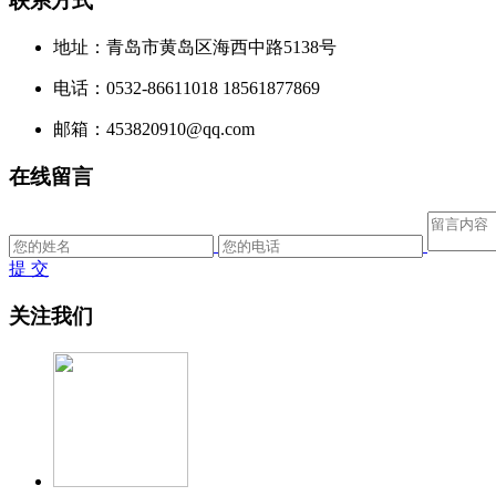
联系方式
地址：青岛市黄岛区海西中路5138号
电话：0532-86611018 18561877869
邮箱：453820910@qq.com
在线留言
提 交
关注我们