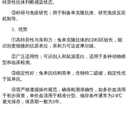
特异性抗体判断感染状态。
③科研与免疫研究：用于制备单克隆抗体、研究免疫反应
机制等。
3
、优势
①高特异性与亲和力：兔单克隆抗体的
区较长，能
CDR3
识别更细微的抗原表位，亲和力可达皮摩尔级。
②广泛适用性：可识别人和鼠源蛋白，适用于多种动物模
型和临床检测。
③稳定性好：兔单抗结构简单，含独特二硫键，稳定性优
于鼠单抗。
④需严格遵循操作规范，确保检测准确性，如多价血清用
于初步筛查，单价血清用于精准分型。储存条件通常为
℃
2-8
避光保存，保质期一般为
年。
1