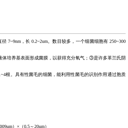
直径
7~9nm
，长
0.2~2um
。数目较多，一个细菌细胞有
250~300
液体培养基表面形成菌膜，以获得充分氧气；③是许多革兰氏阴
1~4
根。具有性菌毛的细菌，能利用性菌毛的识别作用通过胞质
.009um）
×（0.5～20um）