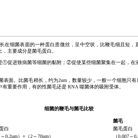
长在细菌表面的一种蛋白质微丝，呈中空状，比鞭毛细且短，
上，主要成分是菌毛蛋白。
是①促进致病菌等细菌的黏附；②促使某些细菌聚集在一起，在
菌表面。比菌毛稍长，约为
2um
，数量较少，一般一个细胞只有
中有重要作用，有的性菌毛还是
RNA
噬菌体的吸附受体。
细菌的鞭毛与菌毛比较
菌毛
蛋白
菌毛蛋白
1～0.2um）×（2～70um）
（0.007～0