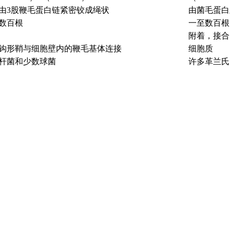
由
3
股鞭毛蛋白链紧密铰成绳状
由菌毛蛋白
数百根
一至数百根
附着，接合
钩形鞘与细胞壁内的鞭毛基体连接
细胞质
杆菌和少数球菌
许多革兰氏