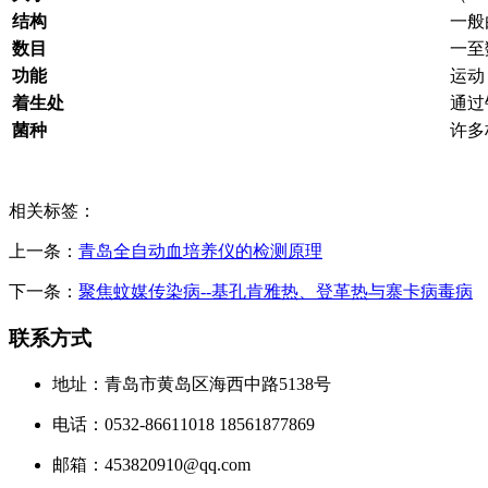
结构
一般
数目
一至
功能
运动
着生处
通过
菌种
许多
相关标签：
上一条：
青岛全自动血培养仪的检测原理
下一条：
聚焦蚊媒传染病--基孔肯雅热、登革热与寨卡病毒病
联系方式
地址：青岛市黄岛区海西中路5138号
电话：0532-86611018 18561877869
邮箱：453820910@qq.com