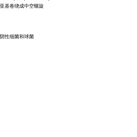
亚基卷绕成中空螺旋
阴性细菌和球菌