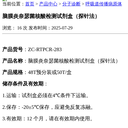
当前位置：
首页
>
产品中心
>
分子诊断
>
呼吸道传播病原体
脑膜炎奈瑟菌核酸检测试剂盒（探针法）
浏览：
16
次 发布时间：2025-07-29
产品货号
：
ZC-RTPCR-283
产品名称
：脑膜炎奈瑟菌核酸检测试剂盒（探针法）
产品规格
：
48T
预分装或
50T
/盒
储存条件及有效期
：
1.运输：试剂盒必须在
4℃
条件下运输。
2.保存：
-20±5℃
保存，应避免反复冻融。
3.有效期：
12
个月，请在有效期内使用。