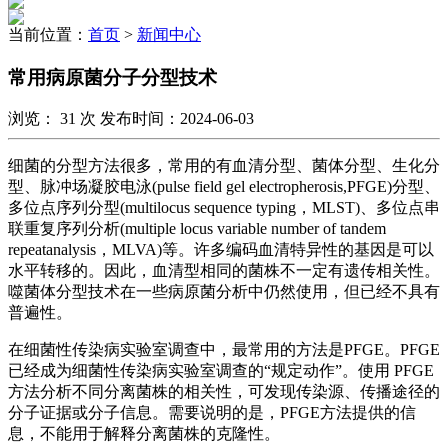
当前位置：
首页
>
新闻中心
常用病原菌分子分型技术
浏览：
31
次 发布时间：2024-06-03
细菌的分型方法很多，常用的有血清分型、菌体分型、生化分
型、脉冲场凝胶电泳(pulse field gel electropherosis,PFGE)分型、
多位点序列分型(multilocus sequence typing，MLST)、多位点串
联重复序列分析(multiple locus variable number of tandem
repeatanalysis，MLVA)等。许多编码血清特异性的基因是可以
水平转移的。因此，血清型相同的菌株不一定有遗传相关性。
噬菌体分型技术在一些病原菌分析中仍然使用，但已经不具有
普遍性。
在细菌性传染病实验室调查中，最常用的方法是PFGE。PFGE
已经成为细菌性传染病实验室调查的“规定动作”。使用 PFGE
方法分析不同分离菌株的相关性，可发现传染源、传播途径的
分子证据或分子信息。需要说明的是，PFGE方法提供的信
息，不能用于解释分离菌株的克隆性。