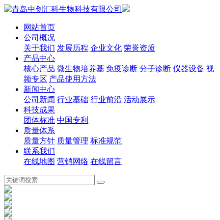
网站首页
公司概况
关于我们
发展历程
企业文化
荣誉资质
产品中心
核心产品
微生物培养基
免疫诊断
分子诊断
仪器设备
视
频专区
产品使用方法
新闻中心
公司新闻
行业基础
行业前沿
活动展示
科技成果
团体标准
中国专利
质量体系
质量方针
质量管理
标准规范
联系我们
在线地图
营销网络
在线留言