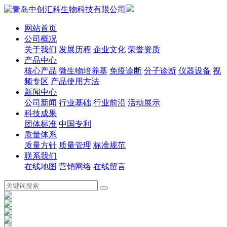
网站首页
公司概况
关于我们
发展历程
企业文化
荣誉资质
产品中心
核心产品
微生物培养基
免疫诊断
分子诊断
仪器设备
视
频专区
产品使用方法
新闻中心
公司新闻
行业基础
行业前沿
活动展示
科技成果
团体标准
中国专利
质量体系
质量方针
质量管理
标准规范
联系我们
在线地图
营销网络
在线留言