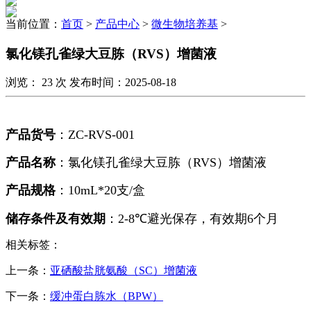
当前位置：
首页
>
产品中心
>
微生物培养基
>
氯化镁孔雀绿大豆胨（RVS）增菌液
浏览：
23
次 发布时间：2025-08-18
产品货号
：
ZC-RVS-001
产品名称
：氯化镁孔雀绿大豆胨（
RVS
）增菌液
产品规格
：
10mL*20
支/盒
储存条件及有效期
：
2-8℃
避光保存，有效期
6
个月
相关标签：
上一条：
亚硒酸盐胱氨酸（SC）增菌液
下一条：
缓冲蛋白胨水（BPW）