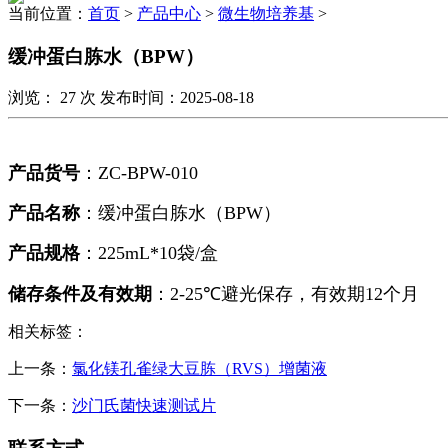
当前位置：
首页
>
产品中心
>
微生物培养基
>
缓冲蛋白胨水（BPW）
浏览：
27
次 发布时间：2025-08-18
产品货号
：
ZC-BPW-010
产品名称
：缓冲蛋白胨水（
BPW
）
产品规格
：
225mL*10
袋/盒
储存条件及有效期
：
2-25℃
避光保存，有效期
12
个月
相关标签：
上一条：
氯化镁孔雀绿大豆胨（RVS）增菌液
下一条：
沙门氏菌快速测试片