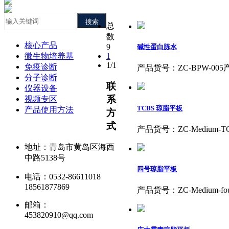
搜索
总
数
核心产品
9
碱性蛋白胨水
微生物培养基
1
1/1
免疫诊断
产品货号：ZC-BPW-0
分子诊断
联
仪器设备
系
视频专区
TCBS 琼脂平板
产品使用方法
方
式
产品货号：ZC-Medium
地址：青岛市黄岛区海西
中路5138号
四号琼脂平板
电话：0532-86611018
18561877869
产品货号：ZC-Medium
邮箱：
453820910@qq.com