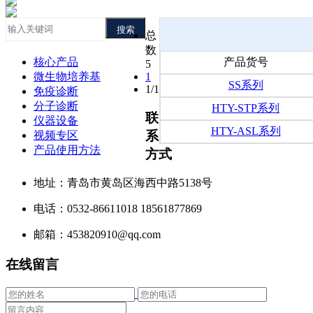
搜索
总
数
核心产品
产品货号
5
微生物培养基
1
SS系列
1/1
免疫诊断
分子诊断
HTY-STP系列
联
仪器设备
HTY-ASL系列
系
视频专区
产品使用方法
方式
地址：青岛市黄岛区海西中路5138号
电话：0532-86611018 18561877869
邮箱：453820910@qq.com
在线留言