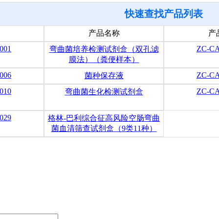
快速查找产品列表
产品名称
产
001
ZC-C
弯曲菌培养检测试剂盒（双孔滤
膜法）（粪便样本）
006
ZC-C
菌种保存液
010
ZC-C
弯曲菌生化检测试剂盒
029
格林-巴利综合征高风险空肠弯曲
菌血清筛查试剂盒（9类11种）