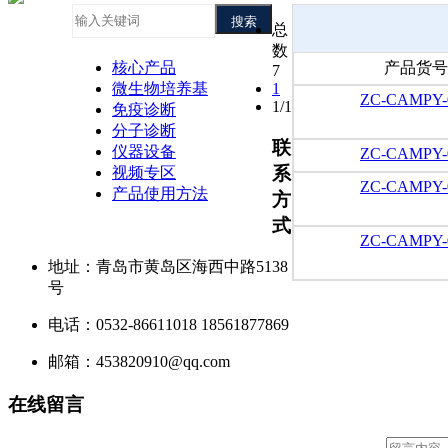
搜索
总
数
核心产品
产品货号
7
微生物培养基
1
ZC-CAMPY-
1/1
免疫诊断
分子诊断
联
仪器设备
ZC-CAMPY-
系
视频专区
ZC-CAMPY-
产品使用方法
方
式
ZC-CAMPY-
地址：青岛市黄岛区海西中路5138
号
电话：0532-86611018 18561877869
邮箱：453820910@qq.com
在线留言