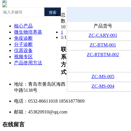
搜索
总
数
核心产品
产品货号
10
微生物培养基
1
ZC-CARY-001
1/1
免疫诊断
分子诊断
ZC-BTM-001
联
仪器设备
ZC-RTBTM-002
系
视频专区
产品使用方法
方
式
ZC-MS-005
地址：青岛市黄岛区海西
ZC-MS-004
中路5138号
电话：0532-86611018 18561877869
邮箱：453820910@qq.com
在线留言